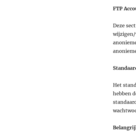
FTP Acco
Deze sect
wijzigen/
anonieme
anonieme
Standaar
Het stand
hebben de
standaard
wachtwoo
Belangrij