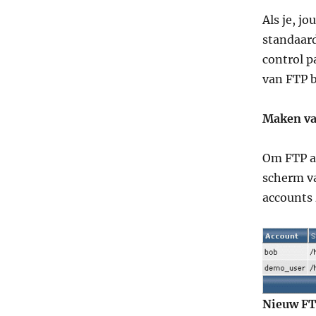
Als je, j
standaar
control p
van FTP b
Maken va
Om FTP ac
scherm va
accounts 
Nieuw FT