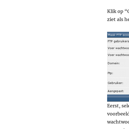
Klik op “
ziet als 
Eerst, se
voorbeeld
wachtwoor