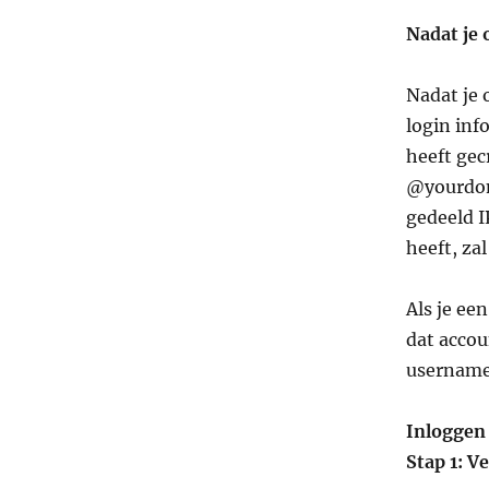
Nadat je 
Nadat je 
login inf
heeft gec
@yourdoma
gedeeld I
heeft, zal
Als je ee
dat accou
username
Inloggen
Stap 1: V