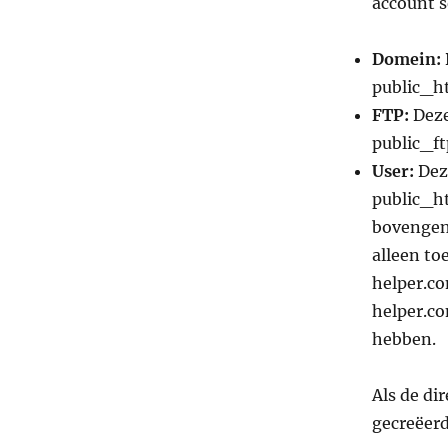
account s
Domein:
public_ht
FTP:
Deze
public_ft
User:
Deze
public_ht
bovengeno
alleen to
helper.co
helper.co
hebben.
Als de di
gecreëerd.