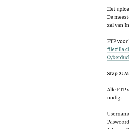
Het uploa
De meest
zal van I
FTP voor
filezilla c
Cyberduc
Stap 2: M
Alle FTP
nodig:
Usernam
Paswoor